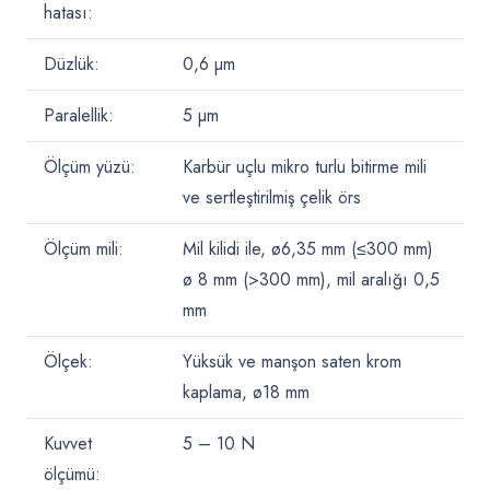
hatası:
Düzlük:
0,6 µm
Paralellik:
5 µm
Ölçüm yüzü:
Karbür uçlu mikro turlu bitirme mili
ve sertleştirilmiş çelik örs
Ölçüm mili:
Mil kilidi ile, ø6,35 mm (≤300 mm)
ø 8 mm (>300 mm), mil aralığı 0,5
mm
Ölçek:
Yüksük ve manşon saten krom
kaplama, ø18 mm
Kuvvet
5 – 10
N
ölçümü: