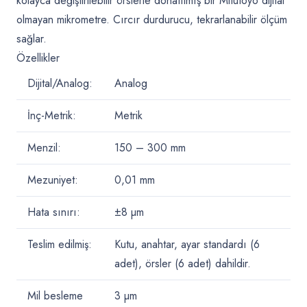
kolayca değiştirilebilir örslerle donatılmış bir Mitutoyo dijital
olmayan mikrometre. Cırcır durdurucu, tekrarlanabilir ölçüm
sağlar.
Özellikler
Dijital/Analog:
Analog
İnç-Metrik:
Metrik
Menzil:
150 – 300
mm
Mezuniyet:
0,01 mm
Hata sınırı:
±8 µm
Teslim edilmiş:
Kutu, anahtar, ayar standardı (6
adet), örsler (6 adet) dahildir.
Mil besleme
3
µm