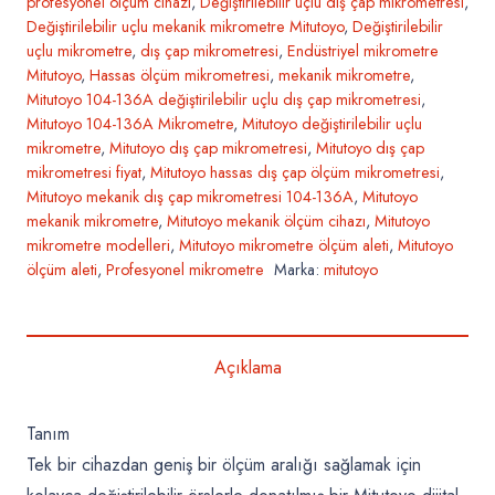
profesyonel ölçüm cihazı
,
Değiştirilebilir uçlu dış çap mikrometresi
,
Değiştirilebilir uçlu mekanik mikrometre Mitutoyo
,
Değiştirilebilir
uçlu mikrometre
,
dış çap mikrometresi
,
Endüstriyel mikrometre
Mitutoyo
,
Hassas ölçüm mikrometresi
,
mekanik mikrometre
,
Mitutoyo 104-136A değiştirilebilir uçlu dış çap mikrometresi
,
Mitutoyo 104-136A Mikrometre
,
Mitutoyo değiştirilebilir uçlu
mikrometre
,
Mitutoyo dış çap mikrometresi
,
Mitutoyo dış çap
mikrometresi fiyat
,
Mitutoyo hassas dış çap ölçüm mikrometresi
,
Mitutoyo mekanik dış çap mikrometresi 104-136A
,
Mitutoyo
mekanik mikrometre
,
Mitutoyo mekanik ölçüm cihazı
,
Mitutoyo
mikrometre modelleri
,
Mitutoyo mikrometre ölçüm aleti
,
Mitutoyo
ölçüm aleti
,
Profesyonel mikrometre
Marka:
mitutoyo
Açıklama
Tanım
Tek bir cihazdan geniş bir ölçüm aralığı sağlamak için