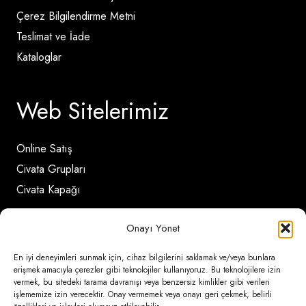
Çerez Bilgilendirme Metni
Teslimat ve İade
Kataloglar
Web Sitelerimiz
Online Satış
Civata Grupları
Civata Kapağı
Onayı Yönet
İletişim Detayları
En iyi deneyimleri sunmak için, cihaz bilgilerini saklamak ve/veya bunlara
erişmek amacıyla çerezler gibi teknolojiler kullanıyoruz. Bu teknolojilere izin
Ömerli Mahallesi Risalet Sokak No:6/A (Hadımköy)
vermek, bu sitedeki tarama davranışı veya benzersiz kimlikler gibi verileri
işlememize izin verecektir. Onay vermemek veya onayı geri çekmek, belirli
– Arnavutköy / İstanbul