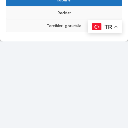
Reddet
Tercihleri görüntüle
TR
1150 Dijital Mihengir Tek Sütunlu İnsize