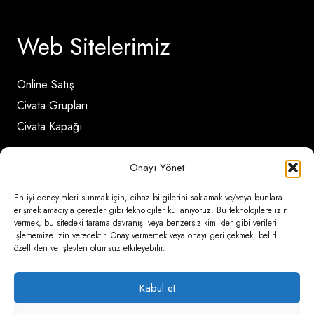
Web Sitelerimiz
Online Satış
Civata Grupları
Civata Kapağı
Onayı Yönet
İletişim Detayları
En iyi deneyimleri sunmak için, cihaz bilgilerini saklamak ve/veya bunlara
erişmek amacıyla çerezler gibi teknolojiler kullanıyoruz. Bu teknolojilere izin
Ömerli Mahallesi Risalet Sokak No:6/A (Hadımköy)
vermek, bu sitedeki tarama davranışı veya benzersiz kimlikler gibi verileri
işlememize izin verecektir. Onay vermemek veya onayı geri çekmek, belirli
– Arnavutköy / İstanbul
özellikleri ve işlevleri olumsuz etkileyebilir.
0850 346 6 772
Kabul et
0535 500 08 14