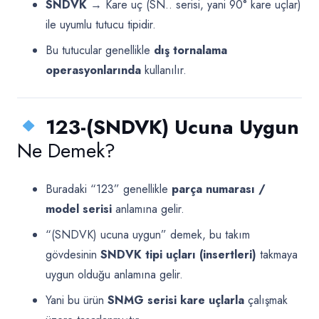
SNDVK
→ Kare uç (SN.. serisi, yani 90° kare uçlar)
ile uyumlu tutucu tipidir.
Bu tutucular genellikle
dış tornalama
operasyonlarında
kullanılır.
123-(SNDVK) Ucuna Uygun
Ne Demek?
Buradaki “123” genellikle
parça numarası /
model serisi
anlamına gelir.
“(SNDVK) ucuna uygun” demek, bu takım
gövdesinin
SNDVK tipi uçları (insertleri)
takmaya
uygun olduğu anlamına gelir.
Yani bu ürün
SNMG serisi kare uçlarla
çalışmak