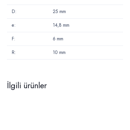
D:
25
mm
e:
14,8
mm
F:
6
mm
R:
10
mm
İlgili ürünler