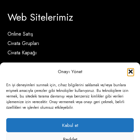
Web Sitelerimiz
Online Satış
Civata Grupları
Civata Kapağı
Onayı Yönet
İletişim Detayları
En iyi deneyimleri sunmak için, cihaz bilgilerini saklamak ve/veya bunlara
erişmek amacıyla çerezler gibi teknolojiler kullanıyoruz. Bu teknolojilere izin
Ömerli Mahallesi Risalet Sokak No:6/A (Hadımköy)
vermek, bu sitedeki tarama davranışı veya benzersiz kimlikler gibi verileri
işlememize izin verecektir. Onay vermemek veya onayı geri çekmek, belirli
– Arnavutköy / İstanbul
özellikleri ve işlevleri olumsuz etkileyebilir.
0850 346 6 772
Kabul et
0535 500 08 14
Reddet