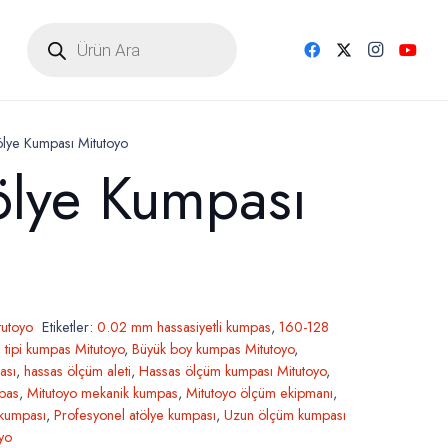
Products
search
lye Kumpası Mitutoyo
ölye Kumpası
tutoyo
Etiketler:
0.02 mm hassasiyetli kumpas
,
160-128
 tipi kumpas Mitutoyo
,
Büyük boy kumpas Mitutoyo
,
ası
,
hassas ölçüm aleti
,
Hassas ölçüm kumpası Mitutoyo
,
pas
,
Mitutoyo mekanik kumpas
,
Mitutoyo ölçüm ekipmanı
,
 kumpası
,
Profesyonel atölye kumpası
,
Uzun ölçüm kumpası
oyo