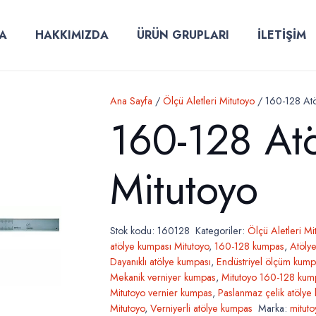
A
HAKKIMIZDA
ÜRÜN GRUPLARI
İLETİŞİM
Ana Sayfa
/
Ölçü Aletleri Mitutoyo
/ 160-128 Atö
160-128 At
Mitutoyo
Stok kodu:
160128
Kategoriler:
Ölçü Aletleri Mi
atölye kumpası Mitutoyo
,
160-128 kumpas
,
Atölye
Dayanıklı atölye kumpası
,
Endüstriyel ölçüm kump
Mekanik verniyer kumpas
,
Mitutoyo 160-128 kum
Mitutoyo vernier kumpas
,
Paslanmaz çelik atölye
Mitutoyo
,
Verniyerli atölye kumpas
Marka:
mitut