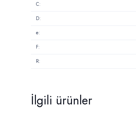
C:
D:
e:
F:
R:
İlgili ürünler