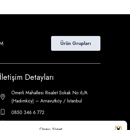
İM
Ürün Grupları
İletişim Detayları
Ömerli Mahallesi Risalet Sokak No:6/A
(Hadımköy) – Arnavutköy / İstanbul
0850 346 6 772
0535 500 08 14
Onayı Yönet