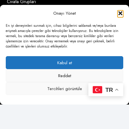
Civata Grupları
Civata Kapağı
Onayı Yönet
En iyi deneyimleri sunmak için, cihaz bilgilerini saklamak ve/veya bunlara
İletişim Detayları
erişmek amacıyla çerezler gibi teknolojiler kullanıyoruz. Bu teknolojilere izin
vermek, bu sitedeki tarama davranışı veya benzersiz kimlikler gibi verileri
işlememize izin verecektir. Onay vermemek veya onayı geri çekmek, belirli
özellikleri ve işlevleri olumsuz etkileyebilir.
Ömerli Mahallesi Risalet Sokak No:6/A (Hadımköy)
Kabul et
– Arnavutköy / İstanbul
Reddet
0850 346 6 772
0535 500 08 14
Tercihleri görüntüle
TR
psa@psateknik.com
psateknik.com | desing by
Nova Web Tasarım
| 2025 |
Her Hakkı Saklıdır