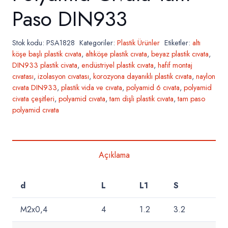
Paso DIN933
Stok kodu:
PSA1828
Kategoriler:
Plastik Ürünler
Etiketler:
altı
köşe başlı plastik cıvata
,
altıköşe plastik cıvata
,
beyaz plastik cıvata
,
DIN933 plastik civata
,
endüstriyel plastik cıvata
,
hafif montaj
cıvatası
,
izolasyon cıvatası
,
korozyona dayanıklı plastik cıvata
,
naylon
cıvata DIN933
,
plastik vida ve cıvata
,
polyamid 6 cıvata
,
polyamid
civata çeşitleri
,
polyamid cıvata
,
tam dişli plastik cıvata
,
tam paso
polyamid cıvata
Açıklama
d
L
L1
S
M2x0,4
4
1.2
3.2