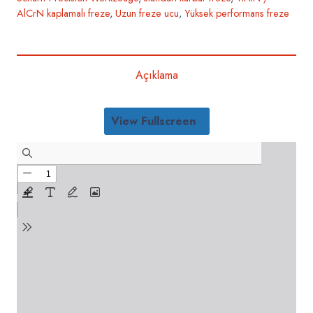
AlCrN kaplamalı freze
,
Uzun freze ucu
,
Yüksek performans freze
Açıklama
View Fullscreen