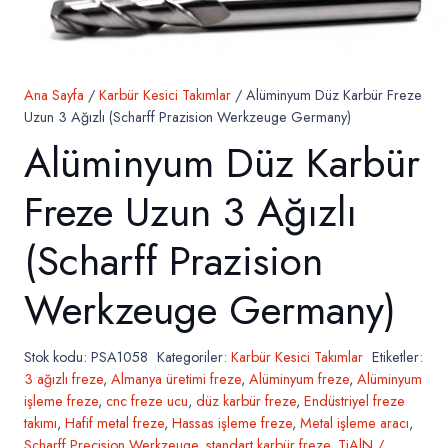
Ana Sayfa
/
Karbür Kesici Takımlar
/ Alüminyum Düz Karbür Freze
Uzun 3 Ağızlı (Scharff Prazision Werkzeuge Germany)
Alüminyum Düz Karbür
Freze Uzun 3 Ağızlı
(Scharff Prazision
Werkzeuge Germany)
Stok kodu:
PSA1058
Kategoriler:
Karbür Kesici Takımlar
Etiketler:
3 ağızlı freze
,
Almanya üretimi freze
,
Alüminyum freze
,
Alüminyum
işleme freze
,
cnc freze ucu
,
düz karbür freze
,
Endüstriyel freze
takımı
,
Hafif metal freze
,
Hassas işleme freze
,
Metal işleme aracı
,
Scharff Precision Werkzeuge
,
standart karbür freze
,
TiAlN /