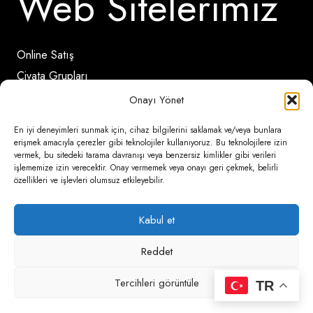
Web Sitelerimiz
Online Satış
Civata Grupları
Civata Kapağı
Onayı Yönet
En iyi deneyimleri sunmak için, cihaz bilgilerini saklamak ve/veya bunlara
İletişim Detayları
erişmek amacıyla çerezler gibi teknolojiler kullanıyoruz. Bu teknolojilere izin
vermek, bu sitedeki tarama davranışı veya benzersiz kimlikler gibi verileri
işlememize izin verecektir. Onay vermemek veya onayı geri çekmek, belirli
özellikleri ve işlevleri olumsuz etkileyebilir.
Ömerli Mahallesi Risalet Sokak No:6/A (Hadımköy)
Kabul et
– Arnavutköy / İstanbul
Reddet
0850 346 6 772
Tercihleri görüntüle
0535 500 08 14
TR