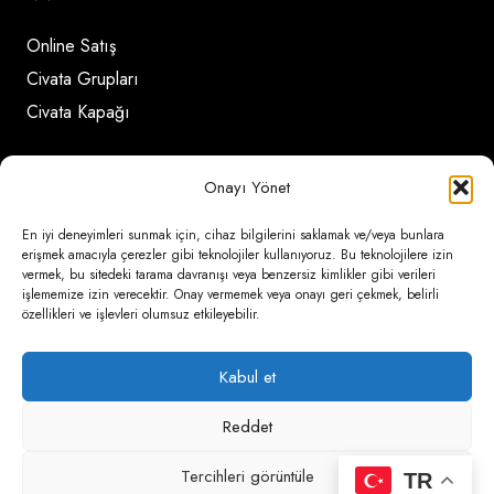
Online Satış
Civata Grupları
Civata Kapağı
İletişim Detayları
Onayı Yönet
En iyi deneyimleri sunmak için, cihaz bilgilerini saklamak ve/veya bunlara
Ömerli Mahallesi Risalet Sokak No:6/A (Hadımköy)
erişmek amacıyla çerezler gibi teknolojiler kullanıyoruz. Bu teknolojilere izin
vermek, bu sitedeki tarama davranışı veya benzersiz kimlikler gibi verileri
– Arnavutköy / İstanbul
işlememize izin verecektir. Onay vermemek veya onayı geri çekmek, belirli
özellikleri ve işlevleri olumsuz etkileyebilir.
0850 346 6 772
0535 500 08 14
Kabul et
psa@psateknik.com
Reddet
Tercihleri görüntüle
TR