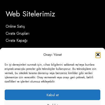
Web Sitelerimiz
Online Satış
Civata Grupları
Civata Kapağı
Onayı Yönet
İletişim Detayları
En iyi deneyimleri sunmak için, cihaz bilgilerini saklamak ve/veya bunlara
erişmek amacıyla çerezler gibi teknolojiler kullanıyoruz. Bu teknolojilere izin
Ömerli Mahallesi Risalet Sokak No:6/A (Hadımköy)
vermek, bu sitedeki tarama davranışı veya benzersiz kimlikler gibi verileri
işlememize izin verecektir. Onay vermemek veya onayı geri çekmek, belirli
– Arnavutköy / İstanbul
özellikleri ve işlevleri olumsuz etkileyebilir.
0850 346 6 772
Kabul et
0535 500 08 14