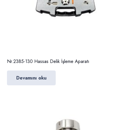
Nr.2385-130 Hassas Delik İşleme Aparatı
Devamını oku