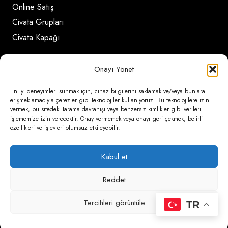
Online Satış
Civata Grupları
Civata Kapağı
Onayı Yönet
İletişim Detayları
En iyi deneyimleri sunmak için, cihaz bilgilerini saklamak ve/veya bunlara
erişmek amacıyla çerezler gibi teknolojiler kullanıyoruz. Bu teknolojilere izin
Ömerli Mahallesi Risalet Sokak No:6/A (Hadımköy)
vermek, bu sitedeki tarama davranışı veya benzersiz kimlikler gibi verileri
işlememize izin verecektir. Onay vermemek veya onayı geri çekmek, belirli
– Arnavutköy / İstanbul
özellikleri ve işlevleri olumsuz etkileyebilir.
0850 346 6 772
Kabul et
0535 500 08 14
Reddet
psa@psateknik.com
Tercihleri görüntüle
TR
psateknik.com | desing by
Nova Web Tasarım
| 2025 |