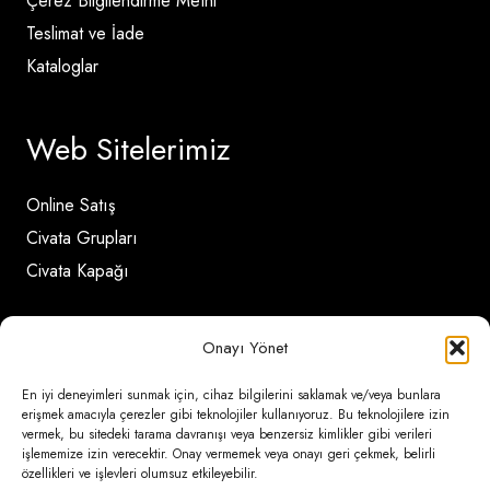
Çerez Bilgilendirme Metni
Teslimat ve İade
Kataloglar
Web Sitelerimiz
Online Satış
Civata Grupları
Civata Kapağı
İletişim Detayları
Onayı Yönet
En iyi deneyimleri sunmak için, cihaz bilgilerini saklamak ve/veya bunlara
Ömerli Mahallesi Risalet Sokak No:6/A (Hadımköy)
erişmek amacıyla çerezler gibi teknolojiler kullanıyoruz. Bu teknolojilere izin
vermek, bu sitedeki tarama davranışı veya benzersiz kimlikler gibi verileri
– Arnavutköy / İstanbul
işlememize izin verecektir. Onay vermemek veya onayı geri çekmek, belirli
özellikleri ve işlevleri olumsuz etkileyebilir.
0850 346 6 772