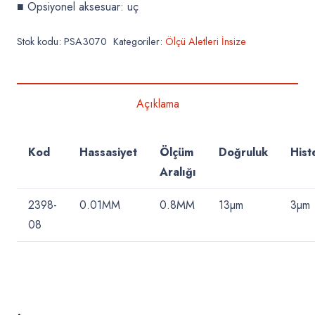
■ Opsiyonel aksesuar: uç
Stok kodu:
PSA3070
Kategoriler:
Ölçü Aletleri İnsize
Açıklama
Kod
Hassasiyet
Ölçüm
Doğruluk
Hist
Aralığı
2398-
0.01MM
0.8MM
13µm
3µm
08