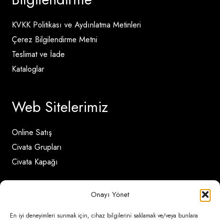
KVKK Politikası ve Aydınlatma Metinleri
Çerez Bilgilendirme Metni
Teslimat ve İade
Kataloglar
Web Sitelerimiz
Online Satış
Civata Grupları
Civata Kapağı
Onayı Yönet
İletişim Detayları
En iyi deneyimleri sunmak için, cihaz bilgilerini saklamak ve/veya bunlara