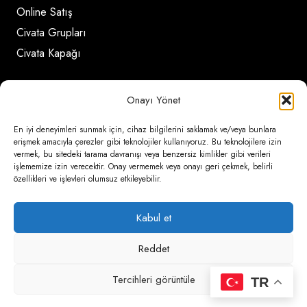
Online Satış
Civata Grupları
Civata Kapağı
İletişim Detayları
Onayı Yönet
En iyi deneyimleri sunmak için, cihaz bilgilerini saklamak ve/veya bunlara
Ömerli Mahallesi Risalet Sokak No:6/A (Hadımköy)
erişmek amacıyla çerezler gibi teknolojiler kullanıyoruz. Bu teknolojilere izin
vermek, bu sitedeki tarama davranışı veya benzersiz kimlikler gibi verileri
– Arnavutköy / İstanbul
işlememize izin verecektir. Onay vermemek veya onayı geri çekmek, belirli
özellikleri ve işlevleri olumsuz etkileyebilir.
0850 346 6 772
0535 500 08 14
Kabul et
psa@psateknik.com
Reddet
Tercihleri görüntüle
TR
psateknik.com | desing by
Nova Web Tasarım
| 2025 |