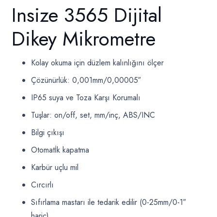
Insize 3565 Dijital
Dikey Mikrometre
Kolay okuma için düzlem kalınlığını ölçer
Çözünürlük: 0,001mm/0,00005″
IP65 suya ve Toza Karşı Korumalı
Tuşlar: on/off, set, mm/inç, ABS/INC
Bilgi çıkışı
Otomatİk kapatma
Karbür uçlu mil
Cırcırlı
Sıfırlama mastarı ile tedarik edilir (0-25mm/0-1″
hariç)