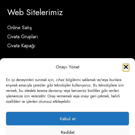
Web Sitelerimiz
Online Satış
Civata Grupları
Civata Kapağı
İletişim Detayları
Onayı Yönet
En iyi deneyimleri sunmak için, cihaz bilgilerini saklamak ve/veya bunlara
Ömerli Mahallesi Risalet Sokak No:6/A (Hadımköy)
erişmek amacıyla çerezler gibi teknolojiler kullanıyoruz. Bu teknolojilere izin
vermek, bu sitedeki tarama davranışı veya benzersiz kimlikler gibi verileri
– Arnavutköy / İstanbul
işlememize izin verecektir. Onay vermemek veya onayı geri çekmek, belirli
özellikleri ve işlevleri olumsuz etkileyebilir.
0850 346 6 772
0535 500 08 14
Kabul et
psa@psateknik.com
Reddet