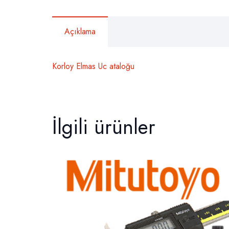
Açıklama
Korloy Elmas Uc ataloğu
İlgili ürünler