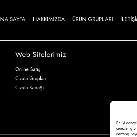
NA SAYFA
HAKKIMIZDA
ÜRÜN GRUPLARI
İLETİŞ
Web Sitelerimiz
Online Satış
Civata Grupları
Civata Kapağı
En iyi deneyi
çerezler gibi
davranışı vey