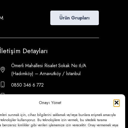
İM
Ürün Grupları
İletişim Detayları
Ömerli Mahallesi Risalet Sokak No:6/A
(Hadımköy) – Arnavutköy / İstanbul
0850 346 6 772
0535 500 08 14
Onayı Yönet
psa@psateknik.com
mleri sunmak için, cihaz bilgilerini saklamak ve/veya bunlara erişmek amacıyla
 teknolojiler kullanıyoruz. Bu teknolojilere izin vermek, bu sitedeki tarama
a benzersiz kimlikler gibi verileri işlememize izin verecektir. Onay vermemek veya