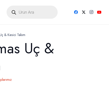
Products
search
ç & Kesici Takım
mas Uç &
m
plarımız