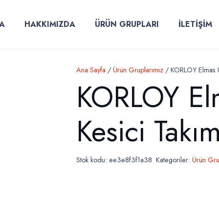
A
HAKKIMIZDA
ÜRÜN GRUPLARI
İLETİŞİM
Ana Sayfa
/
Ürün Gruplarımız
/ KORLOY Elmas U
KORLOY El
Kesici Takı
Stok kodu:
ee3e8f3f1a38
Kategoriler:
Ürün Gru