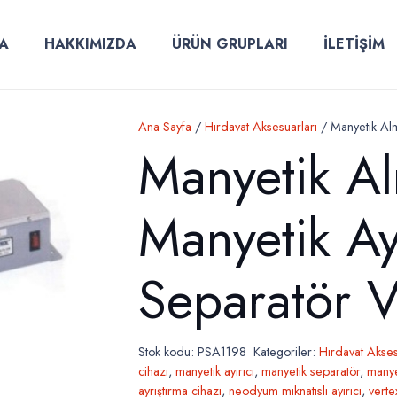
A
HAKKIMIZDA
ÜRÜN GRUPLARI
İLETİŞİM
Ana Sayfa
/
Hırdavat Aksesuarları
/ Manyetik Alm
Manyetik A
Manyetik Ay
Separatör V
Stok kodu:
PSA1198
Kategoriler:
Hırdavat Akses
cihazı
,
manyetik ayırıcı
,
manyetik separatör
,
manye
ayrıştırma cihazı
,
neodyum mıknatıslı ayırıcı
,
verte