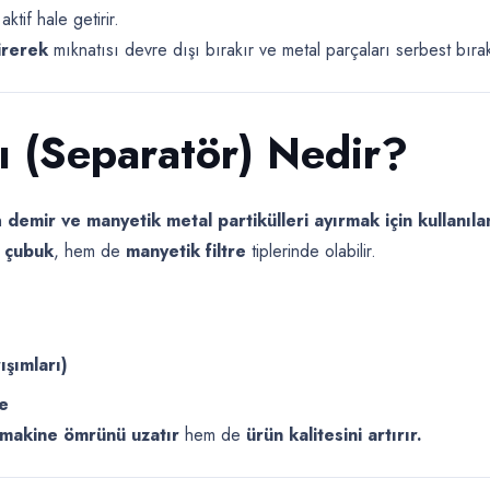
tif hale getirir.
irerek
mıknatısı devre dışı bırakır ve metal parçaları serbest bırak
ı (Separatör) Nedir?
n
demir ve manyetik metal partikülleri ayırmak için kullanıl
 çubuk
, hem de
manyetik filtre
tiplerinde olabilir.
ışımları)
de
makine ömrünü uzatır
hem de
ürün kalitesini artırır.