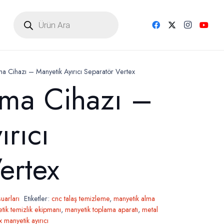
Products
search
a Cihazı – Manyetik Ayırıcı Separatör Vertex
lma Cihazı –
ırıcı
ertex
uarları
Etiketler:
cnc talaş temizleme
,
manyetik alma
tik temizlik ekipmanı
,
manyetik toplama aparatı
,
metal
x manyetik ayırıcı