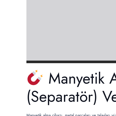
Manyetik A
(Separatör) V
Manyetik alma cihazı, metal parçaları ve talaşları yü