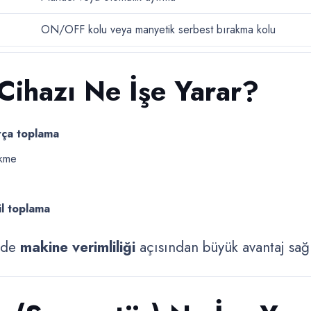
ON/OFF kolu veya manyetik serbest bırakma kolu
Cihazı Ne İşe Yarar?
rça toplama
ekme
ül toplama
 de
makine verimliliği
açısından büyük avantaj sağl