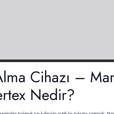
lma Cihazı – Many
ertex Nedir?
zeylerden toplamak için kullanılan pratik bir mıknatıs sistemidir. Man