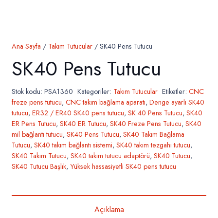
Ana Sayfa
/
Takım Tutucular
/ SK40 Pens Tutucu
SK40 Pens Tutucu
Stok kodu:
PSA1360
Kategoriler:
Takım Tutucular
Etiketler:
CNC
freze pens tutucu
,
CNC takım bağlama aparatı
,
Denge ayarlı SK40
tutucu
,
ER32 / ER40 SK40 pens tutucu
,
SK 40 Pens Tutucu
,
SK40
ER Pens Tutucu
,
SK40 ER Tutucu
,
SK40 Freze Pens Tutucu
,
SK40
mil bağlantı tutucu
,
SK40 Pens Tutucu
,
SK40 Takım Bağlama
Tutucu
,
SK40 takım bağlantı sistemi
,
SK40 takım tezgahı tutucu
,
SK40 Takım Tutucu
,
SK40 takım tutucu adaptörü
,
SK40 Tutucu
,
SK40 Tutucu Başlık
,
Yüksek hassasiyetli SK40 pens tutucu
Açıklama