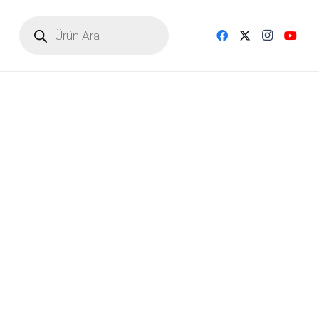
Products
search