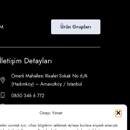
İM
Ürün Grupları
İletişim Detayları
Ömerli Mahallesi Risalet Sokak No:6/A
(Hadımköy) – Arnavutköy / İstanbul
0850 346 6 772
0535 500 08 14
Onayı Yönet
psa@psateknik.com
mleri sunmak için, cihaz bilgilerini saklamak ve/veya bunlara erişmek amacıyla