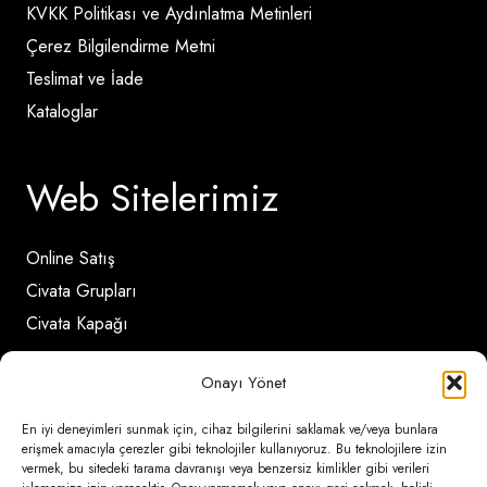
KVKK Politikası ve Aydınlatma Metinleri
Çerez Bilgilendirme Metni
Teslimat ve İade
Kataloglar
Web Sitelerimiz
Online Satış
Civata Grupları
Civata Kapağı
Onayı Yönet
İletişim Detayları
En iyi deneyimleri sunmak için, cihaz bilgilerini saklamak ve/veya bunlara
erişmek amacıyla çerezler gibi teknolojiler kullanıyoruz. Bu teknolojilere izin
vermek, bu sitedeki tarama davranışı veya benzersiz kimlikler gibi verileri
Ömerli Mahallesi Risalet Sokak No:6/A (Hadımköy)