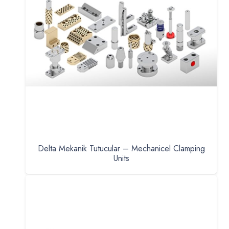
Delta Mekanik Tutucular – Mechanicel Clamping
Units