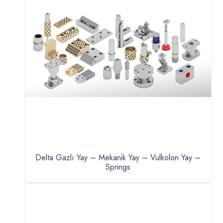
Delta Gazlı Yay – Mekanik Yay – Vulkolon Yay –
Springs