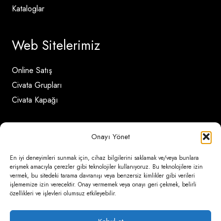
Kataloglar
Web Sitelerimiz
Online Satış
Civata Grupları
Civata Kapağı
İletişim Detayları
Onayı Yönet
En iyi deneyimleri sunmak için, cihaz bilgilerini saklamak ve/veya bunlara
Ömerli Mahallesi Risalet Sokak No:6/A (Hadımköy)
erişmek amacıyla çerezler gibi teknolojiler kullanıyoruz. Bu teknolojilere izin
– Arnavutköy / İstanbul
vermek, bu sitedeki tarama davranışı veya benzersiz kimlikler gibi verileri
işlememize izin verecektir. Onay vermemek veya onayı geri çekmek, belirli
özellikleri ve işlevleri olumsuz etkileyebilir.
0850 346 6 772
0535 500 08 14