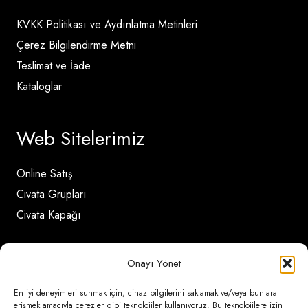
KVKK Politikası ve Aydınlatma Metinleri
Çerez Bilgilendirme Metni
Teslimat ve İade
Kataloglar
Web Sitelerimiz
Online Satış
Civata Grupları
Civata Kapağı
İletişim Detayları
Onayı Yönet
En iyi deneyimleri sunmak için, cihaz bilgilerini saklamak ve/veya bunlara
Ömerli Mahallesi Risalet Sokak No:6/A (Hadımköy)
erişmek amacıyla çerezler gibi teknolojiler kullanıyoruz. Bu teknolojilere izin