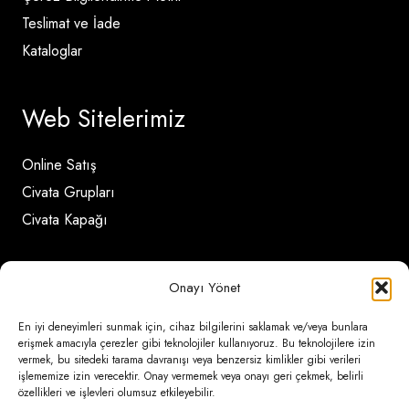
Teslimat ve İade
Kataloglar
Web Sitelerimiz
Online Satış
Civata Grupları
Civata Kapağı
İletişim Detayları
Onayı Yönet
En iyi deneyimleri sunmak için, cihaz bilgilerini saklamak ve/veya bunlara
Ömerli Mahallesi Risalet Sokak No:6/A (Hadımköy)
erişmek amacıyla çerezler gibi teknolojiler kullanıyoruz. Bu teknolojilere izin
vermek, bu sitedeki tarama davranışı veya benzersiz kimlikler gibi verileri
– Arnavutköy / İstanbul
işlememize izin verecektir. Onay vermemek veya onayı geri çekmek, belirli
özellikleri ve işlevleri olumsuz etkileyebilir.
0850 346 6 772