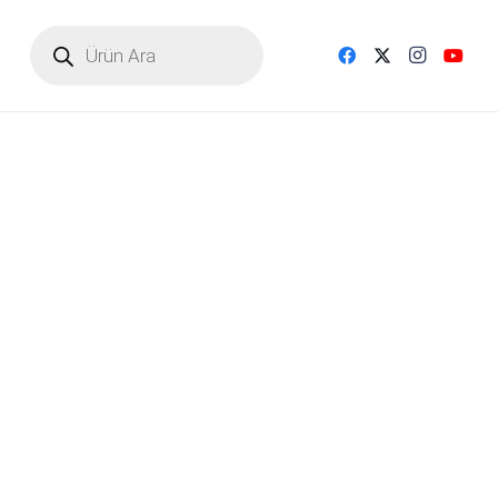
Products
search