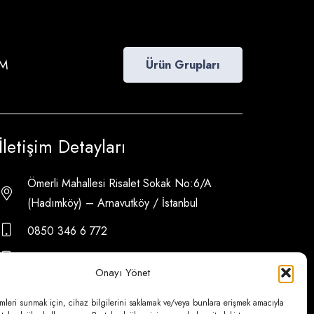
İM
Ürün Grupları
İletişim Detayları
Ömerli Mahallesi Risalet Sokak No:6/A
(Hadımköy) – Arnavutköy / İstanbul
0850 346 6 772
0535 500 08 14
Onayı Yönet
psa@psateknik.com
mleri sunmak için, cihaz bilgilerini saklamak ve/veya bunlara erişmek amacıyla