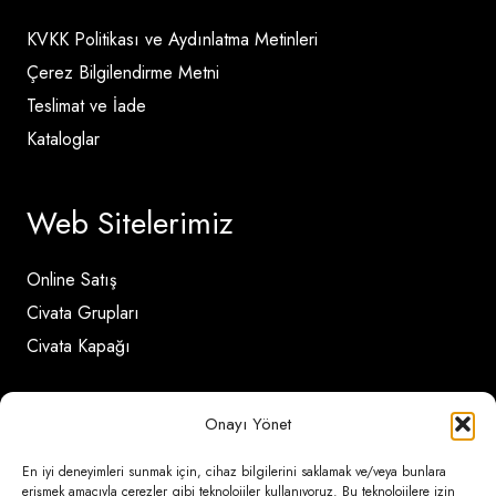
KVKK Politikası ve Aydınlatma Metinleri
Çerez Bilgilendirme Metni
Teslimat ve İade
Kataloglar
Web Sitelerimiz
Online Satış
Civata Grupları
Civata Kapağı
İletişim Detayları
Onayı Yönet
En iyi deneyimleri sunmak için, cihaz bilgilerini saklamak ve/veya bunlara
Ömerli Mahallesi Risalet Sokak No:6/A (Hadımköy)
erişmek amacıyla çerezler gibi teknolojiler kullanıyoruz. Bu teknolojilere izin