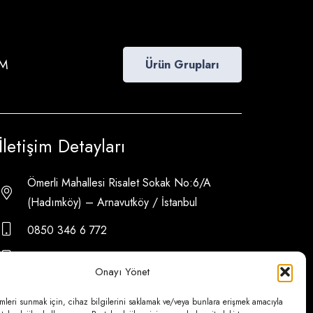
İM
Ürün Grupları
İletişim Detayları
Ömerli Mahallesi Risalet Sokak No:6/A
(Hadımköy) – Arnavutköy / İstanbul
0850 346 6 772
0535 500 08 14
Onayı Yönet
psa@psateknik.com
mleri sunmak için, cihaz bilgilerini saklamak ve/veya bunlara erişmek amacıyla