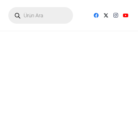
Products
search