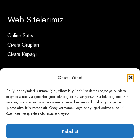
Web Sitelerimiz
Online Satış
Civata Grupları
Civata Kapağı
İletişim Detayları
Onayı Yönet
En iyi deneyimleri sunmak için, cihaz bilgilerini saklamak ve/veya bunlara
Ömerli Mahallesi Risalet Sokak No:6/A (Hadımköy)
erişmek amacıyla çerezler gibi teknolojiler kullanıyoruz. Bu teknolojilere izin
vermek, bu sitedeki tarama davranışı veya benzersiz kimlikler gibi verileri
– Arnavutköy / İstanbul
işlememize izin verecektir. Onay vermemek veya onayı geri çekmek, belirli
özellikleri ve işlevleri olumsuz etkileyebilir.
0850 346 6 772
0535 500 08 14
Kabul et