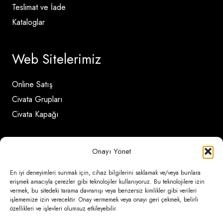
Teslimat ve İade
Kataloglar
Web Sitelerimiz
Online Satış
Civata Grupları
Civata Kapağı
İletişim Detayları
Onayı Yönet
En iyi deneyimleri sunmak için, cihaz bilgilerini saklamak ve/veya bunlara
Ömerli Mahallesi Risalet Sokak No:6/A (Hadımköy)
erişmek amacıyla çerezler gibi teknolojiler kullanıyoruz. Bu teknolojilere izin
vermek, bu sitedeki tarama davranışı veya benzersiz kimlikler gibi verileri
– Arnavutköy / İstanbul
işlememize izin verecektir. Onay vermemek veya onayı geri çekmek, belirli
özellikleri ve işlevleri olumsuz etkileyebilir.
0850 346 6 772