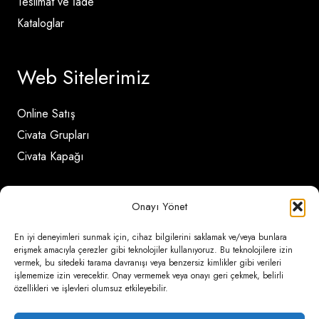
Teslimat ve İade
Kataloglar
Web Sitelerimiz
Online Satış
Civata Grupları
Civata Kapağı
İletişim Detayları
Onayı Yönet
En iyi deneyimleri sunmak için, cihaz bilgilerini saklamak ve/veya bunlara
Ömerli Mahallesi Risalet Sokak No:6/A (Hadımköy)
erişmek amacıyla çerezler gibi teknolojiler kullanıyoruz. Bu teknolojilere izin
vermek, bu sitedeki tarama davranışı veya benzersiz kimlikler gibi verileri
– Arnavutköy / İstanbul
işlememize izin verecektir. Onay vermemek veya onayı geri çekmek, belirli
özellikleri ve işlevleri olumsuz etkileyebilir.
0850 346 6 772