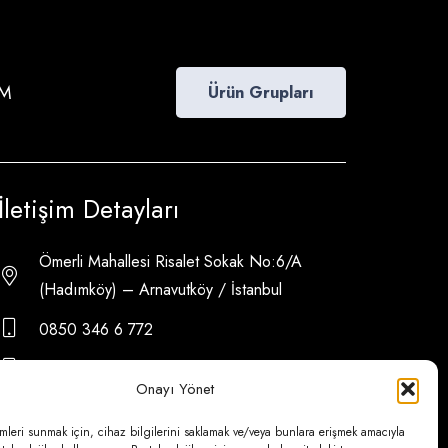
İM
Ürün Grupları
İletişim Detayları
Ömerli Mahallesi Risalet Sokak No:6/A
(Hadımköy) – Arnavutköy / İstanbul
0850 346 6 772
0535 500 08 14
Onayı Yönet
psa@psateknik.com
mleri sunmak için, cihaz bilgilerini saklamak ve/veya bunlara erişmek amacıyla