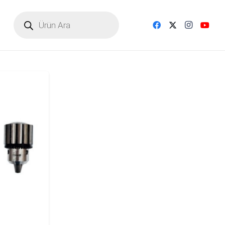
Products
search