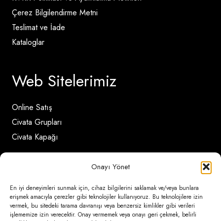
Çerez Bilgilendirme Metni
Teslimat ve İade
Kataloglar
Web Sitelerimiz
Online Satış
Civata Grupları
Civata Kapağı
Onayı Yönet
İletişim Detayları
En iyi deneyimleri sunmak için, cihaz bilgilerini saklamak ve/veya bunlara
erişmek amacıyla çerezler gibi teknolojiler kullanıyoruz. Bu teknolojilere izin
Ömerli Mahallesi Risalet Sokak No:6/A (Hadımköy)
vermek, bu sitedeki tarama davranışı veya benzersiz kimlikler gibi verileri
işlememize izin verecektir. Onay vermemek veya onayı geri çekmek, belirli
– Arnavutköy / İstanbul