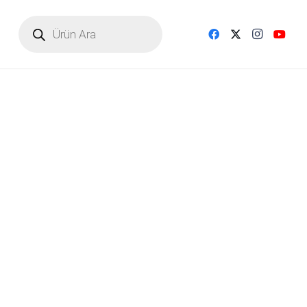
Products
search