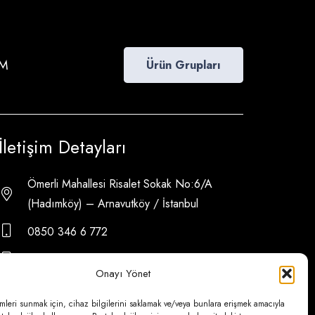
İM
Ürün Grupları
İletişim Detayları
Ömerli Mahallesi Risalet Sokak No:6/A
(Hadımköy) – Arnavutköy / İstanbul
0850 346 6 772
0535 500 08 14
Onayı Yönet
psa@psateknik.com
mleri sunmak için, cihaz bilgilerini saklamak ve/veya bunlara erişmek amacıyla