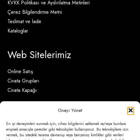
KVKK Politikası ve Aydınlatma Metinleri
Çerez Bilgilendirme Metni
Teslimat ve İade
Kataloglar
Web Sitelerimiz
Online Satış
Civata Grupları
Civata Kapağı
Onayı Yönet
İletişim Detayları
En iyi deneyimleri sunmak için, cihaz bilgilerini saklamak ve/veya bunlara
erişmek amacıyla çerezler gibi teknolojiler kullanıyoruz. Bu teknolojilere izin
Ömerli Mahallesi Risalet Sokak No:6/A (Hadımköy)
vermek, bu sitedeki tarama davranışı veya benzersiz kimlikler gibi verileri