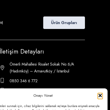
İM
Ürün Grupları
İletişim Detayları
Ömerli Mahallesi Risalet Sokak No:6/A
(Hadımköy) – Arnavutköy / İstanbul
0850 346 6 772
0535 500 08 14
Onayı Yönet
psa@psateknik.com
mleri sunmak için, cihaz bilgilerini saklamak ve/veya bunlara erişmek amacıyla