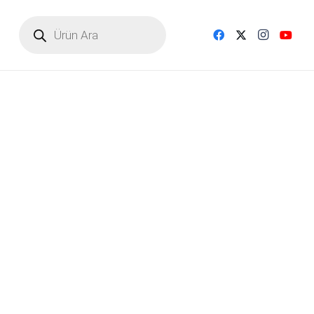
Products
search