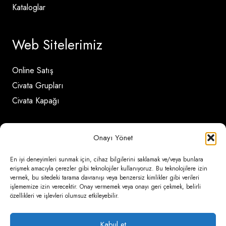
Kataloglar
Web Sitelerimiz
Online Satış
Civata Grupları
Civata Kapağı
İletişim Detayları
Onayı Yönet
En iyi deneyimleri sunmak için, cihaz bilgilerini saklamak ve/veya bunlara
Ömerli Mahallesi Risalet Sokak No:6/A (Hadımköy)
erişmek amacıyla çerezler gibi teknolojiler kullanıyoruz. Bu teknolojilere izin
vermek, bu sitedeki tarama davranışı veya benzersiz kimlikler gibi verileri
– Arnavutköy / İstanbul
işlememize izin verecektir. Onay vermemek veya onayı geri çekmek, belirli
özellikleri ve işlevleri olumsuz etkileyebilir.
0850 346 6 772
0535 500 08 14
Kabul et