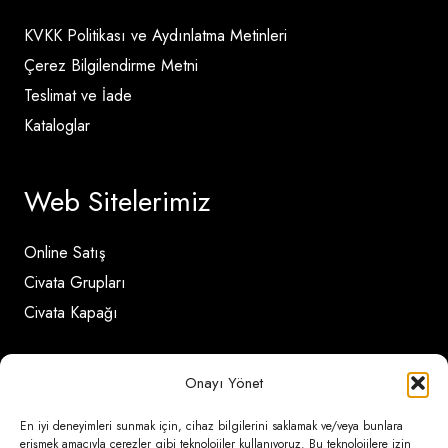
KVKK Politikası ve Aydınlatma Metinleri
Çerez Bilgilendirme Metni
Teslimat ve İade
Kataloglar
Web Sitelerimiz
Online Satış
Civata Grupları
Civata Kapağı
İletişim Detayları
Onayı Yönet
En iyi deneyimleri sunmak için, cihaz bilgilerini saklamak ve/veya bunlara
Ömerli Mahallesi Risalet Sokak No:6/A (Hadımköy)
erişmek amacıyla çerezler gibi teknolojiler kullanıyoruz. Bu teknolojilere izin