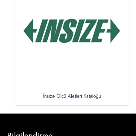
İnsize Ölçü Aletleri Kataloğu
Bilgilendirme