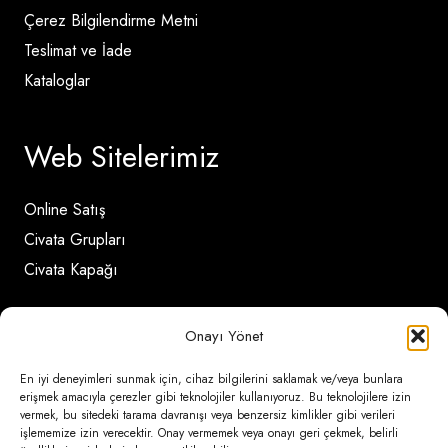
Çerez Bilgilendirme Metni
Teslimat ve İade
Kataloglar
Web Sitelerimiz
Online Satış
Civata Grupları
Civata Kapağı
İletişim Detayları
Onayı Yönet
En iyi deneyimleri sunmak için, cihaz bilgilerini saklamak ve/veya bunlara
erişmek amacıyla çerezler gibi teknolojiler kullanıyoruz. Bu teknolojilere izin
Ömerli Mahallesi Risalet Sokak No:6/A (Hadımköy)
vermek, bu sitedeki tarama davranışı veya benzersiz kimlikler gibi verileri
– Arnavutköy / İstanbul
işlememize izin verecektir. Onay vermemek veya onayı geri çekmek, belirli