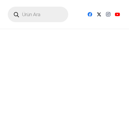
Products
search