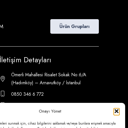
İM
Ürün Grupları
İletişim Detayları
Ömerli Mahallesi Risalet Sokak No:6/A
(Hadımköy) – Arnavutköy / İstanbul
0850 346 6 772
0535 500 08 14
Onayı Yönet
psa@psateknik.com
mleri sunmak için, cihaz bilgilerini saklamak ve/veya bunlara erişmek amacıyla