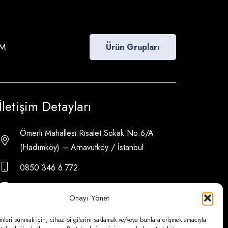
İM
Ürün Grupları
İletişim Detayları
Ömerli Mahallesi Risalet Sokak No:6/A
(Hadımköy) – Arnavutköy / İstanbul
0850 346 6 772
0535 500 08 14
Onayı Yönet
psa@psateknik.com
mleri sunmak için, cihaz bilgilerini saklamak ve/veya bunlara erişmek amacıyla