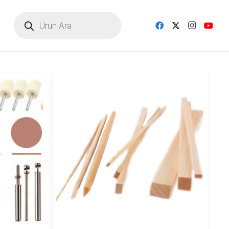
Products
search