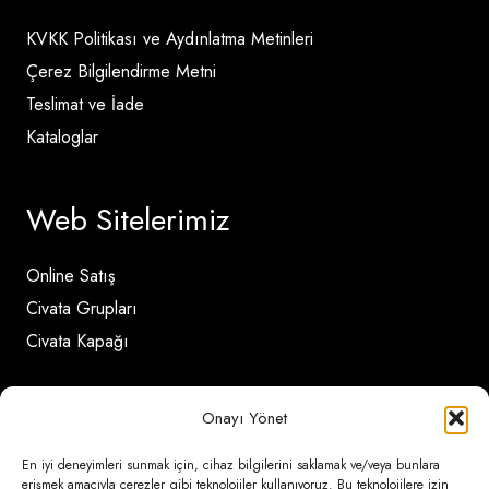
KVKK Politikası ve Aydınlatma Metinleri
Çerez Bilgilendirme Metni
Teslimat ve İade
Kataloglar
Web Sitelerimiz
Online Satış
Civata Grupları
Civata Kapağı
İletişim Detayları
Onayı Yönet
En iyi deneyimleri sunmak için, cihaz bilgilerini saklamak ve/veya bunlara
Ömerli Mahallesi Risalet Sokak No:6/A (Hadımköy)
erişmek amacıyla çerezler gibi teknolojiler kullanıyoruz. Bu teknolojilere izin