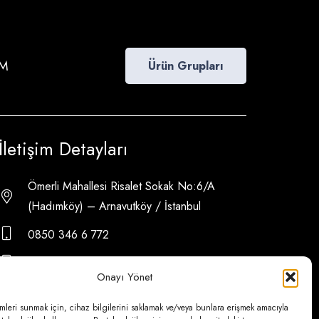
İM
Ürün Grupları
İletişim Detayları
Ömerli Mahallesi Risalet Sokak No:6/A
(Hadımköy) – Arnavutköy / İstanbul
0850 346 6 772
0535 500 08 14
Onayı Yönet
psa@psateknik.com
mleri sunmak için, cihaz bilgilerini saklamak ve/veya bunlara erişmek amacıyla