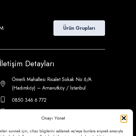
İM
Ürün Grupları
İletişim Detayları
Ömerli Mahallesi Risalet Sokak No:6/A
(Hadımköy) – Arnavutköy / İstanbul
0850 346 6 772
0535 500 08 14
Onayı Yönet
psa@psateknik.com
mleri sunmak için, cihaz bilgilerini saklamak ve/veya bunlara erişmek amacıyla