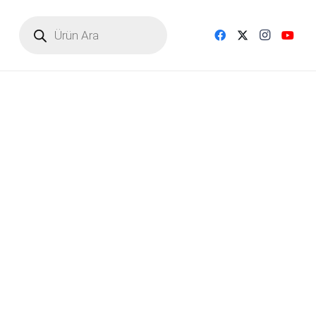
Products
search