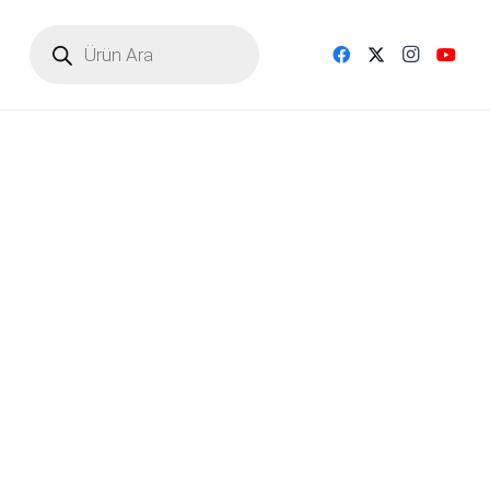
Products
search