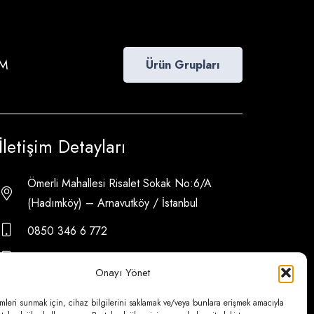
İM
Ürün Grupları
İletişim Detayları
Ömerli Mahallesi Risalet Sokak No:6/A
(Hadımköy) – Arnavutköy / İstanbul
0850 346 6 772
0535 500 08 14
Onayı Yönet
psa@psateknik.com
mleri sunmak için, cihaz bilgilerini saklamak ve/veya bunlara erişmek amacıyla