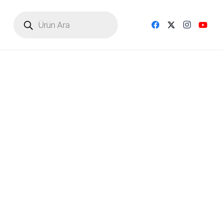
Products
search