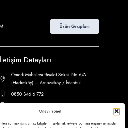
İM
Ürün Grupları
İletişim Detayları
Ömerli Mahallesi Risalet Sokak No:6/A
(Hadımköy) – Arnavutköy / İstanbul
0850 346 6 772
0535 500 08 14
Onayı Yönet
psa@psateknik.com
mleri sunmak için, cihaz bilgilerini saklamak ve/veya bunlara erişmek amacıyla