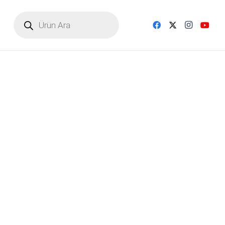
Products
search