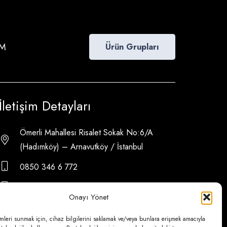
İM
Ürün Grupları
İletişim Detayları
Ömerli Mahallesi Risalet Sokak No:6/A
(Hadımköy) – Arnavutköy / İstanbul
0850 346 6 772
0535 500 08 14
Onayı Yönet
psa@psateknik.com
mleri sunmak için, cihaz bilgilerini saklamak ve/veya bunlara erişmek amacıyla