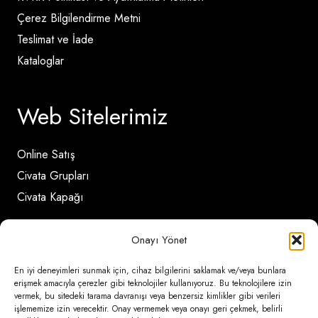
Çerez Bilgilendirme Metni
Teslimat ve İade
Kataloglar
Web Sitelerimiz
Online Satış
Civata Grupları
Civata Kapağı
Onayı Yönet
İletişim Detayları
En iyi deneyimleri sunmak için, cihaz bilgilerini saklamak ve/veya bunlara
erişmek amacıyla çerezler gibi teknolojiler kullanıyoruz. Bu teknolojilere izin
Ömerli Mahallesi Risalet Sokak No:6/A (Hadımköy)
vermek, bu sitedeki tarama davranışı veya benzersiz kimlikler gibi verileri
işlememize izin verecektir. Onay vermemek veya onayı geri çekmek, belirli
– Arnavutköy / İstanbul