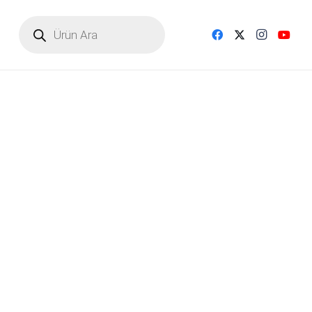
Products
search