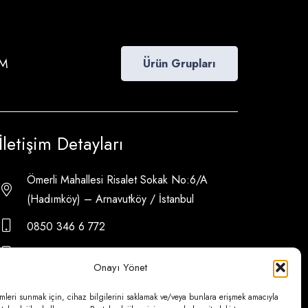
İM
Ürün Grupları
İletişim Detayları
Ömerli Mahallesi Risalet Sokak No:6/A
(Hadımköy) – Arnavutköy / İstanbul
0850 346 6 772
0535 500 08 14
Onayı Yönet
psa@psateknik.com
mleri sunmak için, cihaz bilgilerini saklamak ve/veya bunlara erişmek amacıyla