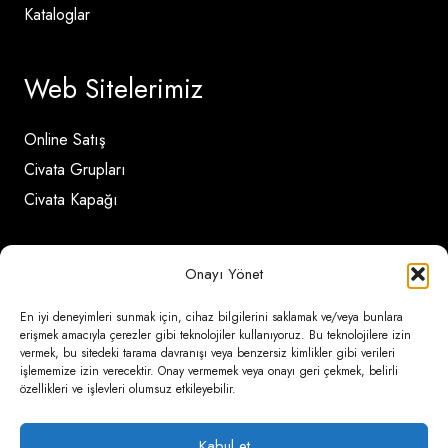
Kataloglar
Web Sitelerimiz
Online Satış
Civata Grupları
Civata Kapağı
İletişim Detayları
Onayı Yönet
En iyi deneyimleri sunmak için, cihaz bilgilerini saklamak ve/veya bunlara
Ömerli Mahallesi Risalet Sokak No:6/A (Hadımköy)
erişmek amacıyla çerezler gibi teknolojiler kullanıyoruz. Bu teknolojilere izin
vermek, bu sitedeki tarama davranışı veya benzersiz kimlikler gibi verileri
– Arnavutköy / İstanbul
işlememize izin verecektir. Onay vermemek veya onayı geri çekmek, belirli
özellikleri ve işlevleri olumsuz etkileyebilir.
0850 346 6 772
0535 500 08 14
Kabul et