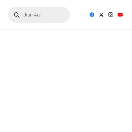
Products
search