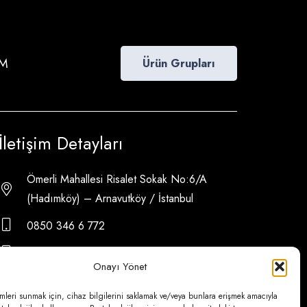
İM
Ürün Grupları
İletişim Detayları
Ömerli Mahallesi Risalet Sokak No:6/A
(Hadımköy) – Arnavutköy / İstanbul
0850 346 6 772
0535 500 08 14
Onayı Yönet
psa@psateknik.com
mleri sunmak için, cihaz bilgilerini saklamak ve/veya bunlara erişmek amacıyla