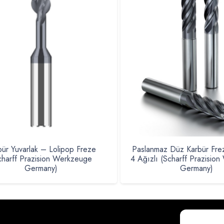
bür Yuvarlak – Lolipop Freze
Paslanmaz Düz Karbür Frez
charff Prazision Werkzeuge
4 Ağızlı (Scharff Prazisio
Germany)
Germany)