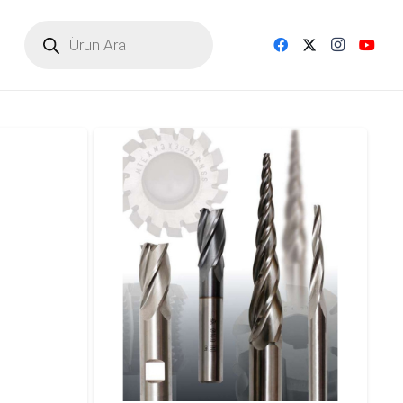
Products
search