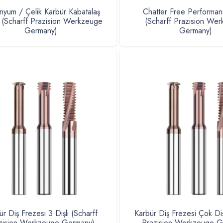
nyum / Çelik Karbür Kabatalaş
Chatter Free Performan
 (Scharff Prazision Werkzeuge
(Scharff Prazision We
Germany)
Germany)
ür Diş Frezesi 3 Dişli (Scharff
Karbür Diş Frezesi Çok Diş
zision Werkzeuge Germany)
Prazision Werkzeuge G