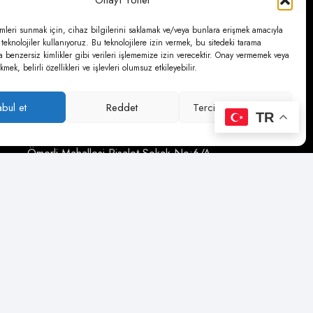
Onayı Yönet
mleri sunmak için, cihaz bilgilerini saklamak ve/veya bunlara erişmek amacıyla
İM
Ürün Grupları
 teknolojiler kullanıyoruz. Bu teknolojilere izin vermek, bu sitedeki tarama
a benzersiz kimlikler gibi verileri işlememize izin verecektir. Onay vermemek veya
mek, belirli özellikleri ve işlevleri olumsuz etkileyebilir.
abul et
Reddet
Tercihleri görüntüle
İletişim Detayları
TR
Ömerli Mahallesi Risalet Sokak No:6/A
(Hadımköy) – Arnavutköy / İstanbul
0850 346 6 772
0535 500 08 14
psa@psateknik.com