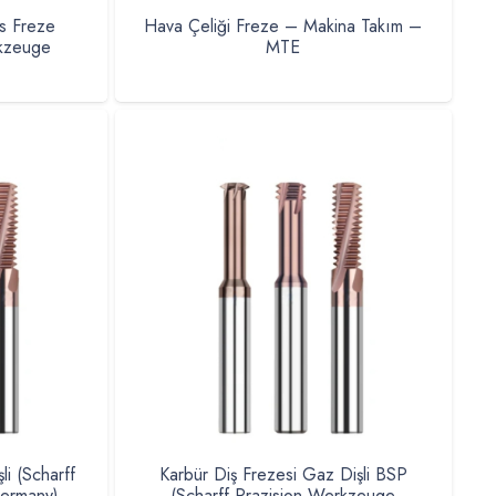
s Freze
Hava Çeliği Freze – Makina Takım –
rkzeuge
MTE
li (Scharff
Karbür Diş Frezesi Gaz Dişli BSP
ermany)
(Scharff Prazision Werkzeuge