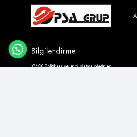
A
Bilgilendirme
KVKK Politikası ve Aydınlatma Metinleri
Çerez Bilgilendirme Metni
Teslimat ve İade
Kataloglar