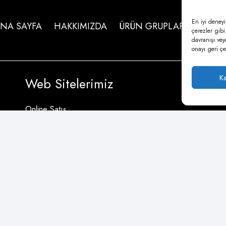
En iyi deneyi
NA SAYFA
HAKKIMIZDA
ÜRÜN GRUPLARI
İLETİŞ
çerezler gibi
davranışı vey
onayı geri çek
K
Web Sitelerimiz
Online Satış
Civata Grupları
Civata Kapağı